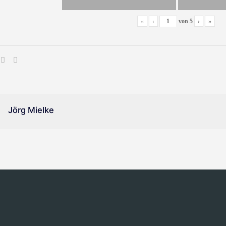
«
‹
von
5
›
»
Jörg Mielke