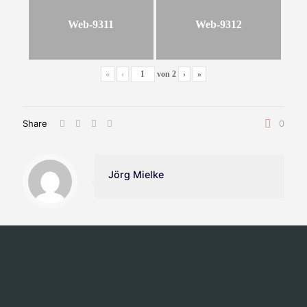
Web-9311
Web-9312
«
‹
von
2
›
»
Share
0
Jörg Mielke