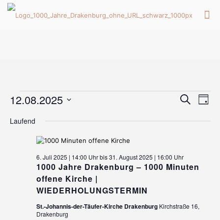
Veranstaltungen
Veran
Ver
12.08.2025
Suche
Tag
Ans
Suche
Datum
Nav
für
Laufend
wählen.
und
12.
Ansic
Naviga
6. Juli 2025 | 14:00 Uhr
bis
31. August 2025 | 16:00 Uhr
August
1000 Jahre Drakenburg – 1000 Minuten
offene Kirche |
2025
WIEDERHOLUNGSTERMIN
St.-Johannis-der-Täufer-Kirche Drakenburg
Kirchstraße 16,
Drakenburg