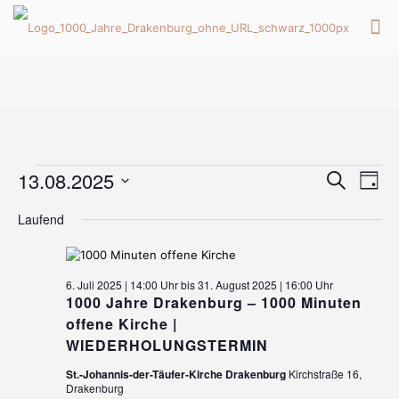
Veranstaltungen
Veran
Ver
13.08.2025
Suche
Tag
Ans
Suche
Datum
Nav
für
Laufend
wählen.
und
13.
Ansic
Naviga
6. Juli 2025 | 14:00 Uhr
bis
31. August 2025 | 16:00 Uhr
August
1000 Jahre Drakenburg – 1000 Minuten
offene Kirche |
2025
WIEDERHOLUNGSTERMIN
St.-Johannis-der-Täufer-Kirche Drakenburg
Kirchstraße 16,
Drakenburg