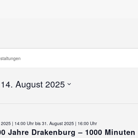
anstaltungen
taltungen
14. August 2025
Datum
ten,
wählen.
tion
ust
i 2025 | 14:00 Uhr
bis
31. August 2025 | 16:00 Uhr
00 Jahre Drakenburg – 1000 Minuten