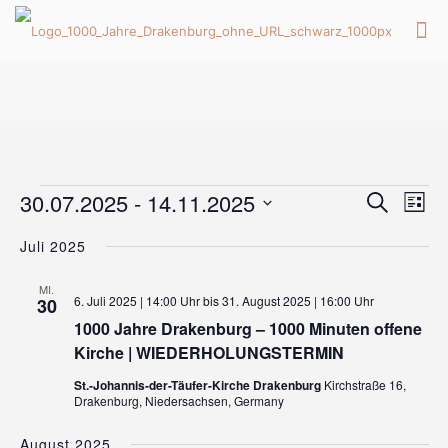
Veranstaltungen
Veran
Ver
30.07.2025
 - 
14.11.2025
Suche
List
Ans
Suche
Datum
Nav
Juli 2025
wählen.
und
Ansic
MI.
6. Juli 2025 | 14:00 Uhr
bis
31. August 2025 | 16:00 Uhr
30
Naviga
1000 Jahre Drakenburg – 1000 Minuten offene
Kirche | WIEDERHOLUNGSTERMIN
St.-Johannis-der-Täufer-Kirche Drakenburg
Kirchstraße 16,
Drakenburg, Niedersachsen, Germany
August 2025